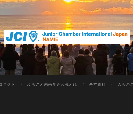
一
般
社
団
法
人
浪
コネクト
ふるさと未来創造会議とは
基本資料
入会の
江
青
年
会
議
所